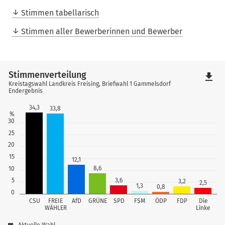
Stimmen tabellarisch
Stimmen aller Bewerberinnen und Bewerber
Stimmenverteilung
file_download
Kreistagswahl Landkreis Freising, Briefwahl 1 Gammelsdorf
Endergebnis
34,3
33,8
%
30
25
20
15
12,1
8,6
10
5
3,6
3,2
2,5
1,3
0,8
0
CSU
FREIE
AfD
GRÜNE
SPD
FSM
ÖDP
FDP
Die
WÄHLER
Linke
Aktuelle Wahl