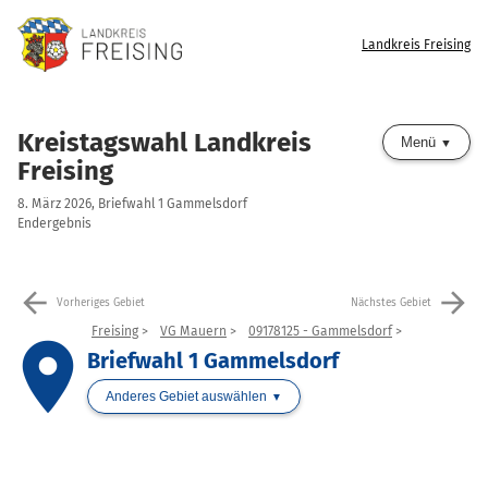
Landkreis Freising
Kreistagswahl Landkreis
Menü
Freising
8. März 2026, Briefwahl 1 Gammelsdorf
Endergebnis
arrow_back
arrow_forward
Vorheriges Gebiet
Nächstes Gebiet
Freising
VG Mauern
09178125 - Gammelsdorf
place
Briefwahl 1 Gammelsdorf
Anderes Gebiet auswählen