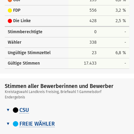
FDP
556
3,2 %
Die Linke
428
2,5 %
Stimmberechtigte
0
-
Wähler
338
-
Ungültige Stimmzettel
23
6,8 %
Gültige Stimmen
17.433
-
Stimmen aller Bewerberinnen und Bewerber
Kreistagswahl Landkreis Freising, Briefwahl 1 Gammelsdorf
Endergebnis
CSU
Stimmen
Nr.
Name, Vorname
Stimmen
aller
FREIE WÄHLER
Bewerberinnen
Stimmen
1
Hoyer Susanne
348
Nr.
Name, Vorname
Stimmen