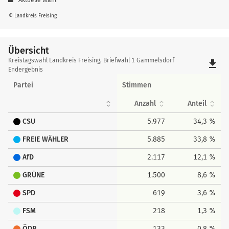
© Landkreis Freising
Übersicht
Übersicht
Kreistagswahl Landkreis Freising, Briefwahl 1 Gammelsdorf
file_download
Endergebnis
Partei
Stimmen
Anzahl
Anteil
CSU
5.977
34,3 %
FREIE WÄHLER
5.885
33,8 %
AfD
2.117
12,1 %
GRÜNE
1.500
8,6 %
SPD
619
3,6 %
FSM
218
1,3 %
ÖDP
133
0,8 %