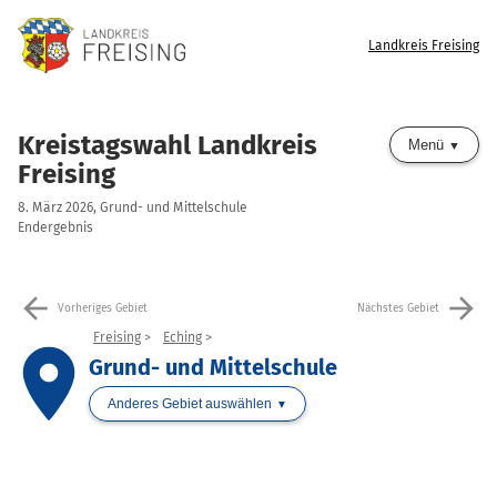
Landkreis Freising
Kreistagswahl Landkreis
Menü
Freising
8. März 2026, Grund- und Mittelschule
Endergebnis
arrow_back
arrow_forward
Vorheriges Gebiet
Nächstes Gebiet
Freising
Eching
place
Grund- und Mittelschule
Anderes Gebiet auswählen