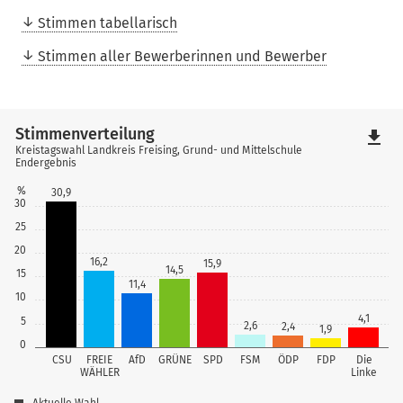
Stimmen tabellarisch
Stimmen aller Bewerberinnen und Bewerber
Stimmenverteilung
file_download
Kreistagswahl Landkreis Freising, Grund- und Mittelschule
Endergebnis
%
30,9
30
25
20
16,2
15,9
14,5
15
11,4
10
4,1
5
2,6
2,4
1,9
0
CSU
FREIE
AfD
GRÜNE
SPD
FSM
ÖDP
FDP
Die
WÄHLER
Linke
Aktuelle Wahl