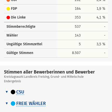
FDP
164
1,9 %
Die Linke
353
4,1 %
Stimmberechtigte
537
-
Wähler
143
-
Ungültige Stimmzettel
5
3,5 %
Gültige Stimmen
8.507
-
Stimmen aller Bewerberinnen und Bewerber
Kreistagswahl Landkreis Freising, Grund- und Mittelschule
Endergebnis
CSU
Stimmen
Nr.
Name, Vorname
Stimmen
aller
FREIE WÄHLER
Bewerberinnen
Stimmen
1
Hoyer Susanne
52
Nr.
Name, Vorname
Stimmen