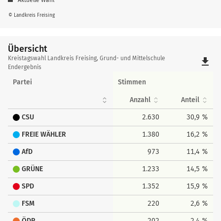
© Landkreis Freising
Übersicht
Übersicht
Kreistagswahl Landkreis Freising, Grund- und Mittelschule
file_download
Endergebnis
Partei
Stimmen
Anzahl
Anteil
CSU
2.630
30,9 %
FREIE WÄHLER
1.380
16,2 %
AfD
973
11,4 %
GRÜNE
1.233
14,5 %
SPD
1.352
15,9 %
FSM
220
2,6 %
ÖDP
202
2,4 %