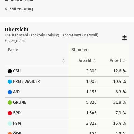
© Landkreis Freising
Übersicht
Übersicht
Kreistagswahl Landkreis Freising, Landratsamt (Marstall)
file_download
Endergebnis
Partei
Stimmen
Anzahl
Anteil
CSU
2.302
12,6 %
FREIE WÄHLER
1.904
10,4 %
AfD
1.156
6,3 %
GRÜNE
5.820
31,8 %
SPD
1.343
7,3 %
FSM
2.822
15,4 %
ÖDP
822
4,5 %