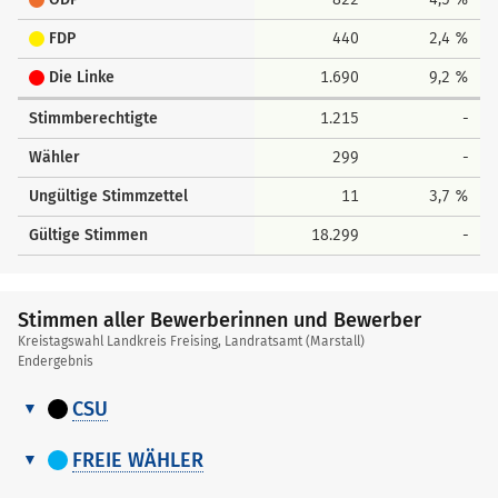
FDP
440
2,4 %
Die Linke
1.690
9,2 %
Stimmberechtigte
1.215
-
Wähler
299
-
Ungültige Stimmzettel
11
3,7 %
Gültige Stimmen
18.299
-
Stimmen aller Bewerberinnen und Bewerber
Kreistagswahl Landkreis Freising, Landratsamt (Marstall)
Endergebnis
CSU
Stimmen
Nr.
Name, Vorname
Stimmen
aller
FREIE WÄHLER
Bewerberinnen
Stimmen
1
Hoyer Susanne
52
Nr.
Name, Vorname
Stimmen