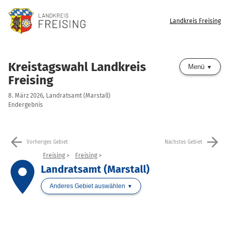
Landkreis Freising
Kreistagswahl Landkreis
Menü
Freising
8. März 2026, Landratsamt (Marstall)
Endergebnis
arrow_back
arrow_forward
Vorheriges Gebiet
Nächstes Gebiet
Freising
Freising
place
Landratsamt (Marstall)
Anderes Gebiet auswählen