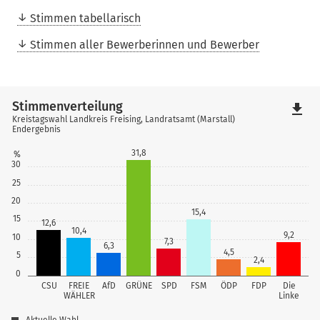
Stimmen tabellarisch
Stimmen aller Bewerberinnen und Bewerber
Stimmenverteilung
file_download
Kreistagswahl Landkreis Freising, Landratsamt (Marstall)
Endergebnis
31,8
%
30
25
20
15,4
15
12,6
10,4
9,2
10
7,3
6,3
4,5
5
2,4
0
CSU
FREIE
AfD
GRÜNE
SPD
FSM
ÖDP
FDP
Die
WÄHLER
Linke
Aktuelle Wahl